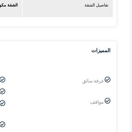
تفاصيل الشقة
الشقة مكونة من 5 دورات 3غرف 
Table Header
المميزات
غرفة سائق
مواقف