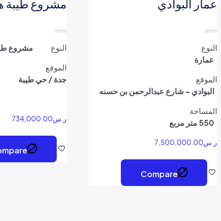
عمار البوادي
مشروع طيبة هي
تم
تم
النوع
النوع
مشروع طيب
التقييم
التقييم
0
0
عمارة
من
من
الموقع
5
5
الموقع
جدة / حي طيبة
البوادي – شارع عبدالرحمن بن حسنه
المساحة
ر.س
734,000.00
550 متر مربع
ر.س
7,500,000.00
ompare
Compare