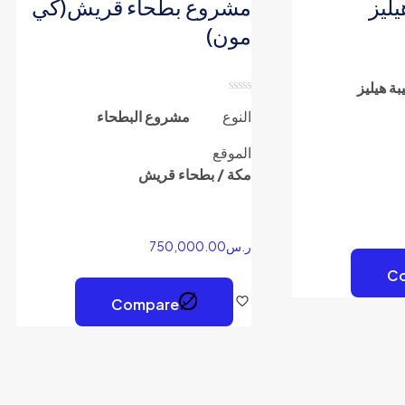
ليز
مشروع بطحاء قريش(كي
مون)
ة هيليز
تم
النوع
مشروع البطحاء
التقييم
0
من
الموقع
5
مكة / بطحاء قريش
ر.س
750,000.00
C
Compare