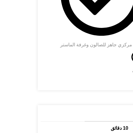
مركزي جاهز للصالون وغرفة الماستر
10 دقائق