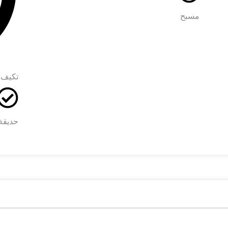
مسبح
تكيف 
حديقة