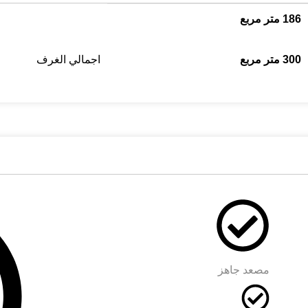
186 متر مربع
300 متر مربع
اجمالي الغرف
مصعد جاهز