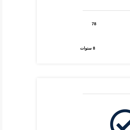
78
8 سنوات